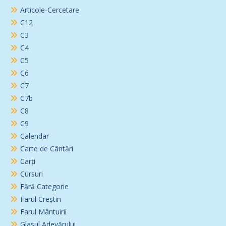
Articole-Cercetare
C12
C3
C4
C5
C6
C7
C7b
C8
C9
Calendar
Carte de Cântări
Carți
Cursuri
Fără Categorie
Farul Creștin
Farul Mântuirii
Glasul Adevărului