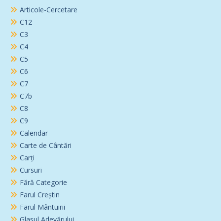
Articole-Cercetare
C12
C3
C4
C5
C6
C7
C7b
C8
C9
Calendar
Carte de Cântări
Carți
Cursuri
Fără Categorie
Farul Creștin
Farul Mântuirii
Glasul Adevărului