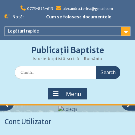
Skip
to
0773-854-613
alexandru.terlea@gmail.com
content
Notă:
Cum se folosesc documentele
Legături rapide
Publicații Baptiste
Istorie baptistă scrisă – România
Search
for:
Menu
Cont Utilizator
Colecții