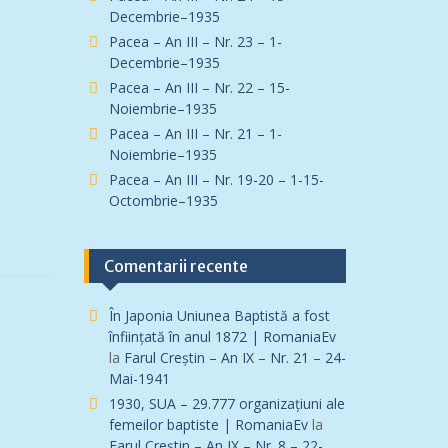
Decembrie–1935
Pacea – An III – Nr. 23 – 1-
Decembrie–1935
Pacea – An III – Nr. 22 – 15-
Noiembrie–1935
Pacea – An III – Nr. 21 – 1-
Noiembrie–1935
Pacea – An III – Nr. 19-20 – 1-15-
Octombrie–1935
Comentarii recente
În Japonia Uniunea Baptistă a fost
înfiinţată în anul 1872 | RomaniaEv
la
Farul Creștin – An IX – Nr. 21 – 24-
Mai-1941
1930, SUA – 29.777 organizațiuni ale
femeilor baptiste | RomaniaEv
la
Farul Creștin – An IX – Nr. 8 – 22-