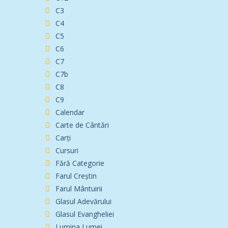
C3
C4
C5
C6
C7
C7b
C8
C9
Calendar
Carte de Cântări
Carți
Cursuri
Fără Categorie
Farul Creștin
Farul Mântuirii
Glasul Adevărului
Glasul Evangheliei
Lumina Lumei