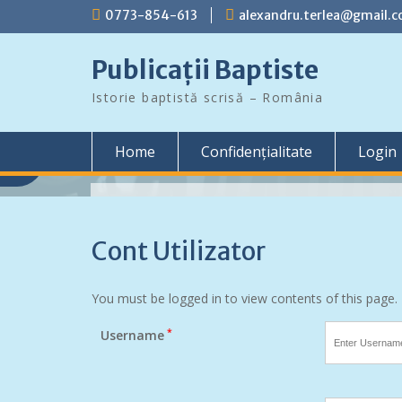
Skip
0773-854-613
alexandru.terlea@gmail.
to
content
Publicații Baptiste
Istorie baptistă scrisă – România
Home
Confidențialitate
Login
Colecții
Cont Utilizator
Toate documentele prezentate pe aceast
sunt scanate dintr-un anumit fond arhivis
precizate ca atare. Lista cu persoanele c
You must be logged in to view contents of this page.
dispoziție documente din colecțiile propri
*
Username