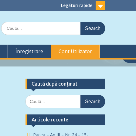
Legături rapide
Search
for:
Înregistrare
Cont Utilizator
Caută după conținut
Search
for:
Articole recente
Pacea – An III – Nr. 24 – 15-