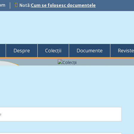
com
Notă:
Cum se folosesc documentele
Despre
Colecții
Documente
Reviste
ă pagină
tic și sunt
are au pus la
i se...