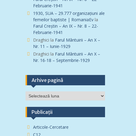
Februarie-1941
1930, SUA – 29.777 organizațiuni ale
femeilor baptiste | RomaniaEv
la
Farul Creștin – An IX – Nr. 8 – 22-
Februarie-1941
Draghici
la
Farul Mântuirii – An X –
Nr. 11 – Iunie-1929
Draghici
la
Farul Mântuirii – An X –
Nr. 16-18 – Septembrie-1929
Arhive pagină
Arhive
pagină
Publicații
Articole-Cercetare
C12