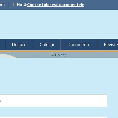
com
Notă:
Cum se folosesc documentele
Despre
Colecții
Documente
Reviste
ă pagină
tic și sunt
are au pus la
i se...