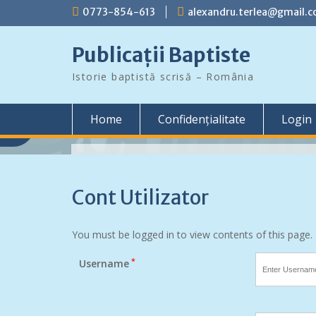
Skip
0773-854-613
alexandru.terlea@gmail.
to
content
Publicații Baptiste
Istorie baptistă scrisă – România
Home
Confidențialitate
Login
Colecții
Cont Utilizator
Toate documentele prezentate pe aceast
sunt scanate dintr-un anumit fond arhivis
precizate ca atare. Lista cu persoanele c
You must be logged in to view contents of this page.
dispoziție documente din colecțiile propri
*
Username