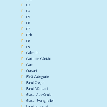
C3
C4
C5
C6
C7
C7b
C8
C9
Calendar
Carte de Cântări
Carți
Cursuri
Fără Categorie
Farul Creștin
Farul Mântuirii
Glasul Adevărului
Glasul Evangheliei
Lumina Lumei