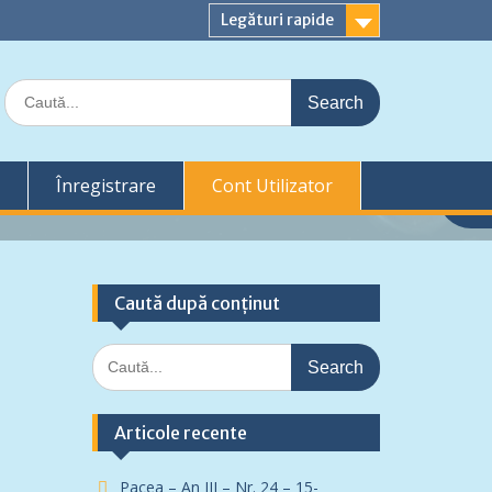
Legături rapide
Search
for:
Înregistrare
Cont Utilizator
Caută după conținut
Search
for:
Articole recente
Pacea – An III – Nr. 24 – 15-