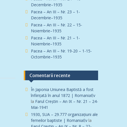
Decembrie–1935
Pacea – An III – Nr. 23 – 1-
Decembrie–1935
Pacea – An III – Nr. 22 – 15-
Noiembrie–1935
Pacea – An III – Nr. 21 – 1-
Noiembrie–1935
Pacea – An III – Nr. 19-20 – 1-15-
Octombrie–1935
Comentarii recente
În Japonia Uniunea Baptistă a fost
înfiinţată în anul 1872 | RomaniaEv
la
Farul Creștin – An IX – Nr. 21 – 24-
Mai-1941
1930, SUA – 29.777 organizațiuni ale
femeilor baptiste | RomaniaEv
la
Farul Creștin – An IX – Nr. 8 – 22-