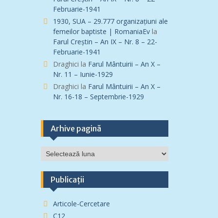
Februarie-1941
1930, SUA – 29.777 organizațiuni ale
femeilor baptiste | RomaniaEv
la
Farul Creștin – An IX – Nr. 8 – 22-
Februarie-1941
Draghici
la
Farul Mântuirii – An X –
Nr. 11 – Iunie-1929
Draghici
la
Farul Mântuirii – An X –
Nr. 16-18 – Septembrie-1929
Arhive pagină
Arhive
pagină
Publicații
Articole-Cercetare
C12