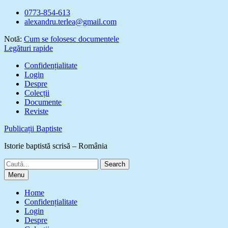
Skip
0773-854-613
to
alexandru.terlea@gmail.com
content
Notă:
Cum se folosesc documentele
Legături rapide
Confidențialitate
Login
Despre
Colecții
Documente
Reviste
Publicații Baptiste
Istorie baptistă scrisă – România
Search
for:
Menu
Home
Confidențialitate
Login
Despre