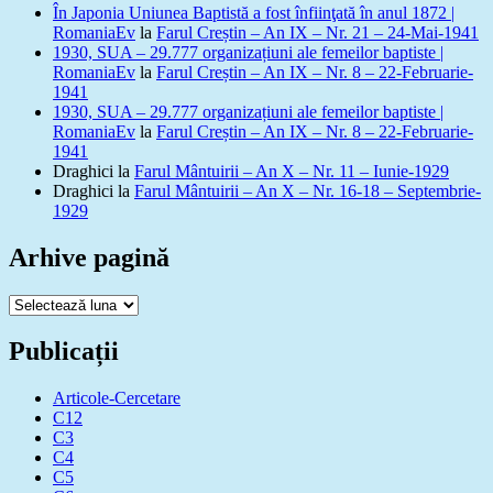
În Japonia Uniunea Baptistă a fost înfiinţată în anul 1872 |
RomaniaEv
la
Farul Creștin – An IX – Nr. 21 – 24-Mai-1941
1930, SUA – 29.777 organizațiuni ale femeilor baptiste |
RomaniaEv
la
Farul Creștin – An IX – Nr. 8 – 22-Februarie-
1941
1930, SUA – 29.777 organizațiuni ale femeilor baptiste |
RomaniaEv
la
Farul Creștin – An IX – Nr. 8 – 22-Februarie-
1941
Draghici
la
Farul Mântuirii – An X – Nr. 11 – Iunie-1929
Draghici
la
Farul Mântuirii – An X – Nr. 16-18 – Septembrie-
1929
Arhive pagină
Arhive
pagină
Publicații
Articole-Cercetare
C12
C3
C4
C5