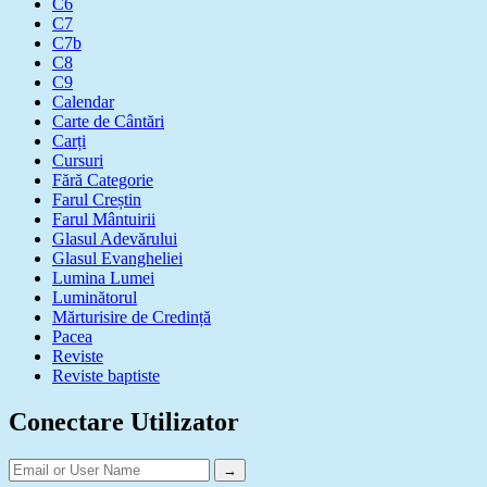
C6
C7
C7b
C8
C9
Calendar
Carte de Cântări
Carți
Cursuri
Fără Categorie
Farul Creștin
Farul Mântuirii
Glasul Adevărului
Glasul Evangheliei
Lumina Lumei
Luminătorul
Mărturisire de Credință
Pacea
Reviste
Reviste baptiste
Conectare Utilizator
→