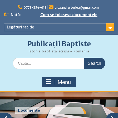
Skip
to
0773-854-613
alexandru.terlea@gmail.com
content
Notă:
Cum se folosesc documentele
Legături rapide
Publicații Baptiste
Istorie baptistă scrisă – România
Search
for:
Menu
Documente