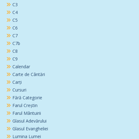
C3
C4
C5
C6
C7
C7b
C8
C9
Calendar
Carte de Cântări
Carți
Cursuri
Fără Categorie
Farul Creștin
Farul Mântuirii
Glasul Adevărului
Glasul Evangheliei
Lumina Lumei