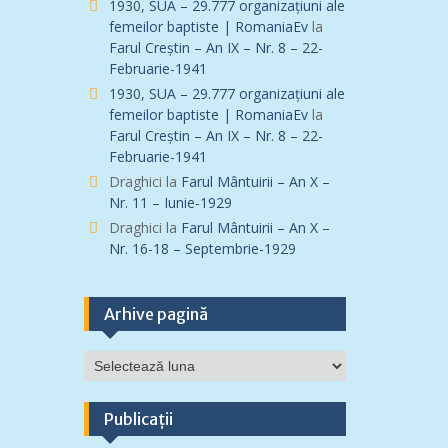
1930, SUA – 29.777 organizațiuni ale
femeilor baptiste | RomaniaEv
la
Farul Creștin – An IX – Nr. 8 – 22-
Februarie-1941
1930, SUA – 29.777 organizațiuni ale
femeilor baptiste | RomaniaEv
la
Farul Creștin – An IX – Nr. 8 – 22-
Februarie-1941
Draghici
la
Farul Mântuirii – An X –
Nr. 11 – Iunie-1929
Draghici
la
Farul Mântuirii – An X –
Nr. 16-18 – Septembrie-1929
Arhive pagină
Arhive
pagină
Publicații