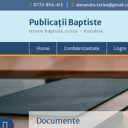
Skip
0773-854-613
alexandru.terlea@gmail.
to
content
Publicații Baptiste
Istorie baptistă scrisă – România
Home
Confidențialitate
Login
Documente