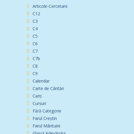
Articole-Cercetare
C12
C3
C4
C5
C6
C7
C7b
C8
C9
Calendar
Carte de Cântări
Carți
Cursuri
Fără Categorie
Farul Creștin
Farul Mântuirii
Glasul Adevărului