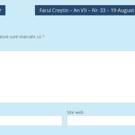
9
Farul Creștin – An VII – Nr. 33 – 19-Augus
atorii sunt marcate cu
*
Site web