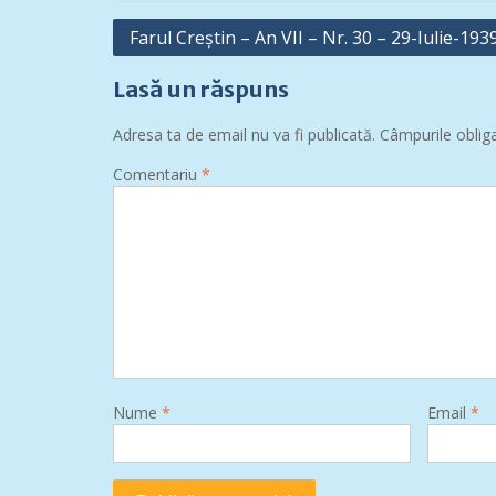
Navigare
Farul Creștin – An VII – Nr. 30 – 29-Iulie-193
în
Lasă un răspuns
articole
Adresa ta de email nu va fi publicată.
Câmpurile oblig
Comentariu
*
Nume
*
Email
*