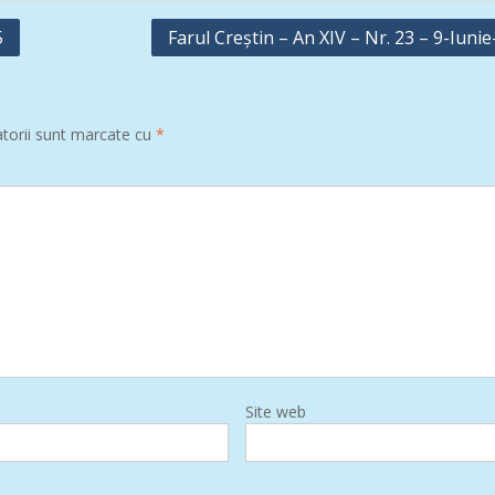
5
Farul Creștin – An XIV – Nr. 23 – 9-Iuni
atorii sunt marcate cu
*
Site web