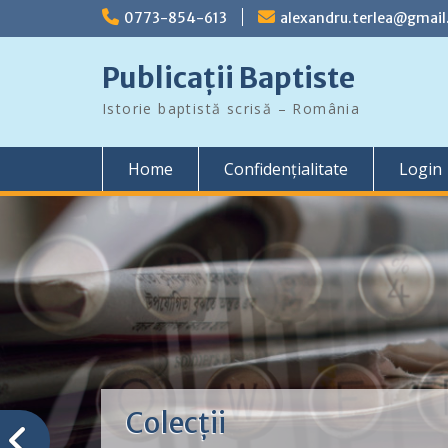
Skip
0773-854-613
alexandru.terlea@gmai
to
content
Publicații Baptiste
Istorie baptistă scrisă – România
Home
Confidențialitate
Login
Colecții