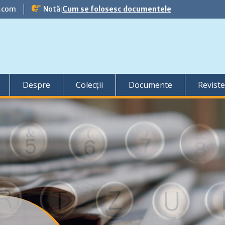
l.com
Notă:
Cum se folosesc documentele
Despre
Colecții
Documente
Reviste