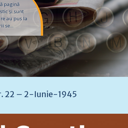
ă pagină
tic și sunt
are au pus la
i se...
Nr. 22 – 2-Iunie-1945