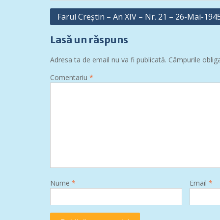
Navigare
Farul Creștin – An XIV – Nr. 21 – 26-Mai-194
în
Lasă un răspuns
articole
Adresa ta de email nu va fi publicată.
Câmpurile oblig
Comentariu
*
Nume
*
Email
*