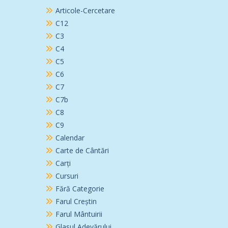
Articole-Cercetare
C12
C3
C4
C5
C6
C7
C7b
C8
C9
Calendar
Carte de Cântări
Carți
Cursuri
Fără Categorie
Farul Creștin
Farul Mântuirii
Glasul Adevărului