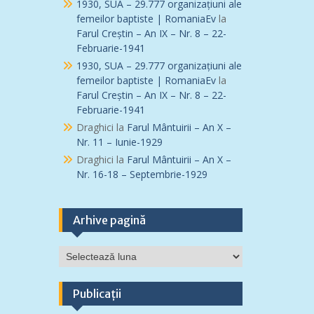
1930, SUA – 29.777 organizațiuni ale
femeilor baptiste | RomaniaEv
la
Farul Creștin – An IX – Nr. 8 – 22-
Februarie-1941
1930, SUA – 29.777 organizațiuni ale
femeilor baptiste | RomaniaEv
la
Farul Creștin – An IX – Nr. 8 – 22-
Februarie-1941
Draghici
la
Farul Mântuirii – An X –
Nr. 11 – Iunie-1929
Draghici
la
Farul Mântuirii – An X –
Nr. 16-18 – Septembrie-1929
Arhive pagină
Arhive
pagină
Publicații