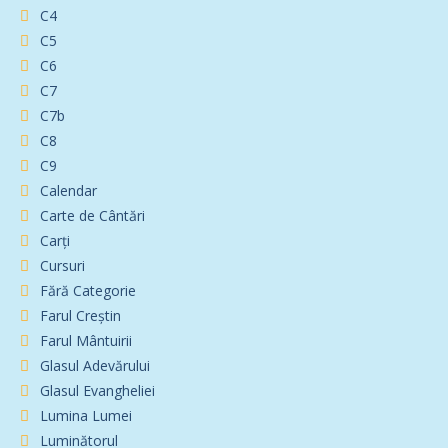
C4
C5
C6
C7
C7b
C8
C9
Calendar
Carte de Cântări
Carți
Cursuri
Fără Categorie
Farul Creștin
Farul Mântuirii
Glasul Adevărului
Glasul Evangheliei
Lumina Lumei
Luminătorul