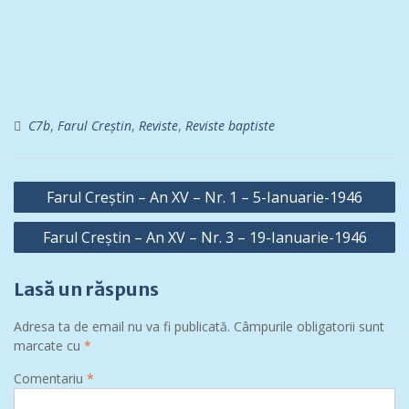
C7b
,
Farul Creștin
,
Reviste
,
Reviste baptiste
Navigare
Farul Creștin – An XV – Nr. 1 – 5-Ianuarie-1946
în
Farul Creștin – An XV – Nr. 3 – 19-Ianuarie-1946
articole
Lasă un răspuns
Adresa ta de email nu va fi publicată.
Câmpurile obligatorii sunt
marcate cu
*
Comentariu
*