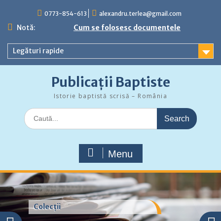
Skip
0773-854-613
alexandru.terlea@gmail.com
to
content
Notă:
Cum se folosesc documentele
Legături rapide
Publicații Baptiste
Istorie baptistă scrisă – România
Search
for:
Menu
Colecții