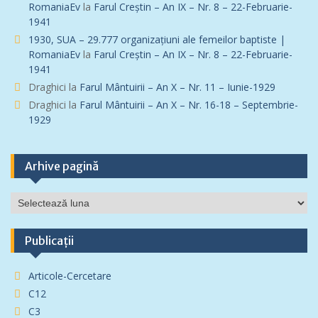
RomaniaEv
la
Farul Creștin – An IX – Nr. 8 – 22-Februarie-
1941
1930, SUA – 29.777 organizațiuni ale femeilor baptiste |
RomaniaEv
la
Farul Creștin – An IX – Nr. 8 – 22-Februarie-
1941
Draghici
la
Farul Mântuirii – An X – Nr. 11 – Iunie-1929
Draghici
la
Farul Mântuirii – An X – Nr. 16-18 – Septembrie-
1929
Arhive pagină
Arhive
pagină
Publicații
Articole-Cercetare
C12
C3