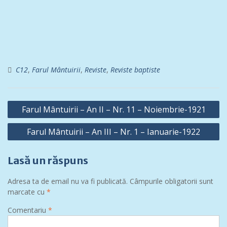
C12
,
Farul Mântuirii
,
Reviste
,
Reviste baptiste
Navigare
Farul Mântuirii – An II – Nr. 11 – Noiembrie-1921
în
Farul Mântuirii – An III – Nr. 1 – Ianuarie-1922
articole
Lasă un răspuns
Adresa ta de email nu va fi publicată.
Câmpurile obligatorii sunt
marcate cu
*
Comentariu
*