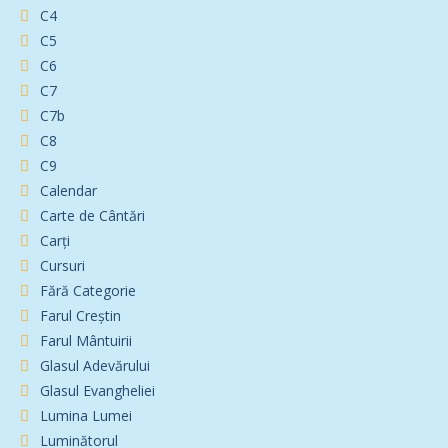
C4
C5
C6
C7
C7b
C8
C9
Calendar
Carte de Cântări
Carți
Cursuri
Fără Categorie
Farul Creștin
Farul Mântuirii
Glasul Adevărului
Glasul Evangheliei
Lumina Lumei
Luminătorul