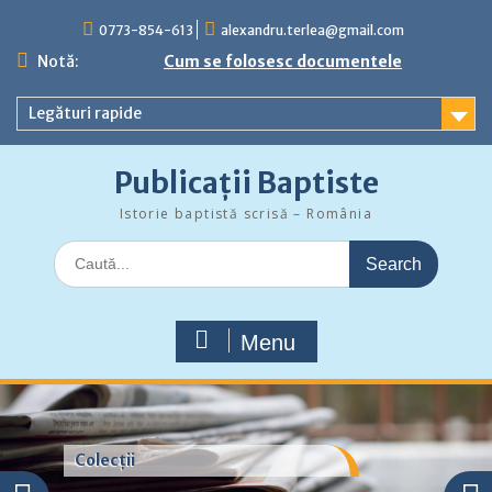
Skip
0773-854-613
alexandru.terlea@gmail.com
to
content
Notă:
Cum se folosesc documentele
Legături rapide
Publicații Baptiste
Istorie baptistă scrisă – România
Search
for:
Menu
Colecții