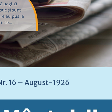
ă pagină
tic și sunt
are au pus la
i se...
 Nr. 16 – August-1926