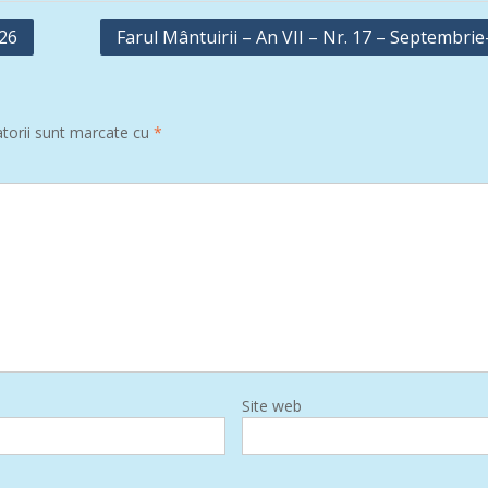
926
Farul Mântuirii – An VII – Nr. 17 – Septembri
atorii sunt marcate cu
*
Site web