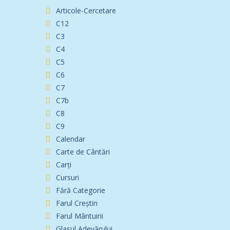
Articole-Cercetare
C12
C3
C4
C5
C6
C7
C7b
C8
C9
Calendar
Carte de Cântări
Carți
Cursuri
Fără Categorie
Farul Creștin
Farul Mântuirii
Glasul Adevărului