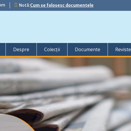
com
Notă:
Cum se folosesc documentele
Despre
Colecții
Documente
Reviste