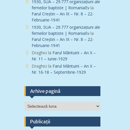
1930, SUA – 29.777 organizațiuni ale
femeilor baptiste | RomaniaEv
la
Farul Creștin – An IX – Nr. 8 – 22-
Februarie-1941
1930, SUA – 29.777 organizațiuni ale
femeilor baptiste | RomaniaEv
la
Farul Creștin – An IX – Nr. 8 – 22-
Februarie-1941
Draghici
la
Farul Mântuirii – An X –
Nr. 11 – Iunie-1929
Draghici
la
Farul Mântuirii – An X –
Nr. 16-18 – Septembrie-1929
Arhive pagină
Arhive
pagină
Publicații