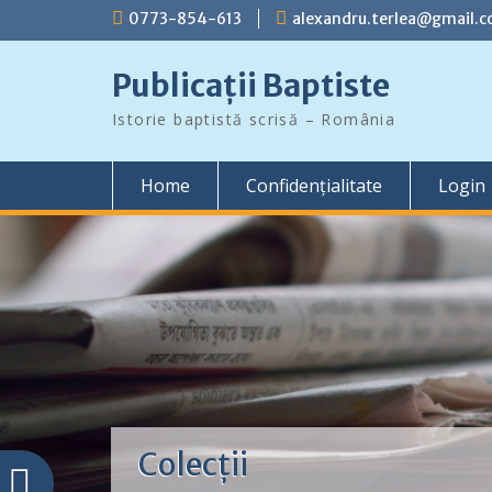
Skip
0773-854-613
alexandru.terlea@gmail.
to
content
Publicații Baptiste
Istorie baptistă scrisă – România
Home
Confidențialitate
Login
Colecții