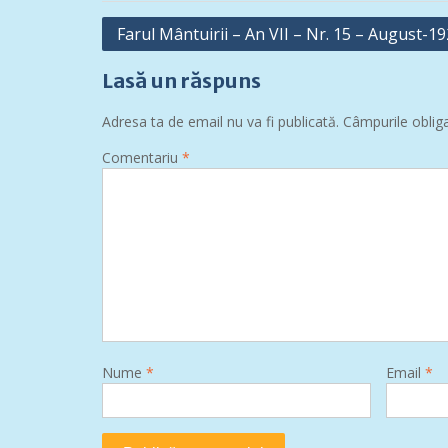
Navigare
Farul Mântuirii – An VII – Nr. 15 – August-1
în
Lasă un răspuns
articole
Adresa ta de email nu va fi publicată.
Câmpurile oblig
Comentariu
*
Nume
*
Email
*