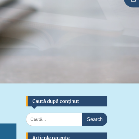
Caută după conținut
Search
for:
Articole recente