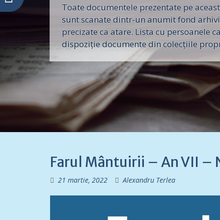
Toate documentele prezentate pe aceast
sunt scanate dintr-un anumit fond arhivis
precizate ca atare. Lista cu persoanele c
dispoziție documente din colecțiile propri
Farul Mântuirii – An VII –
21 martie, 2022
Alexandru Terlea