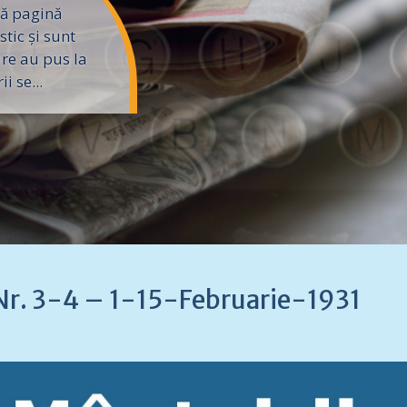
ă pagină
tic și sunt
are au pus la
i se...
 Nr. 3-4 – 1-15-Februarie-1931