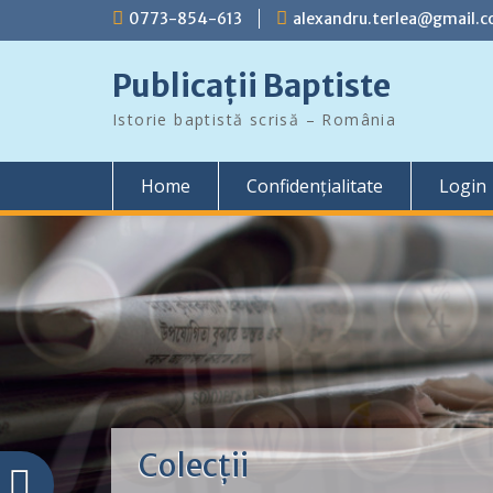
Skip
0773-854-613
alexandru.terlea@gmail.
to
content
Publicații Baptiste
Istorie baptistă scrisă – România
Home
Confidențialitate
Login
Colecții