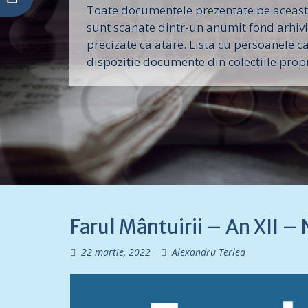
Toate documentele prezentate pe aceast
sunt scanate dintr-un anumit fond arhivis
precizate ca atare. Lista cu persoanele c
dispoziție documente din colecțiile propri
Farul Mântuirii – An XII –
22 martie, 2022
Alexandru Terlea