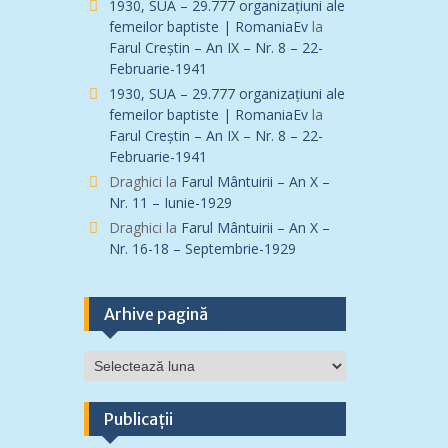
1930, SUA – 29.777 organizațiuni ale
femeilor baptiste | RomaniaEv
la
Farul Creștin – An IX – Nr. 8 – 22-
Februarie-1941
1930, SUA – 29.777 organizațiuni ale
femeilor baptiste | RomaniaEv
la
Farul Creștin – An IX – Nr. 8 – 22-
Februarie-1941
Draghici
la
Farul Mântuirii – An X –
Nr. 11 – Iunie-1929
Draghici
la
Farul Mântuirii – An X –
Nr. 16-18 – Septembrie-1929
Arhive pagină
Arhive
pagină
Publicații