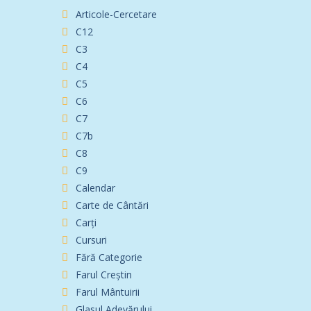
Articole-Cercetare
C12
C3
C4
C5
C6
C7
C7b
C8
C9
Calendar
Carte de Cântări
Carți
Cursuri
Fără Categorie
Farul Creștin
Farul Mântuirii
Glasul Adevărului