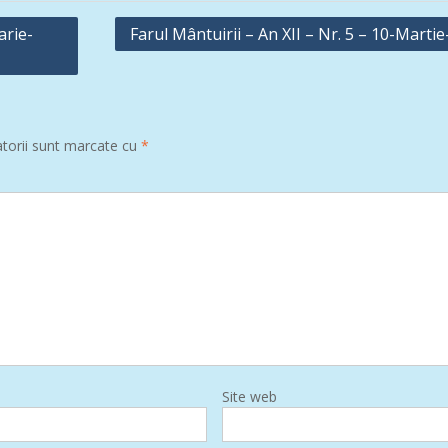
arie-
Farul Mântuirii – An XII – Nr. 5 – 10-Marti
atorii sunt marcate cu
*
Site web