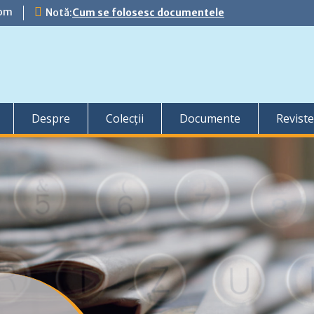
com
Notă:
Cum se folosesc documentele
Despre
Colecții
Documente
Reviste