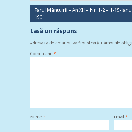
Navigare
Farul Mântuirii – An XII – Nr. 1-2 – 1-15-Ianu
1931
în
articole
Lasă un răspuns
Adresa ta de email nu va fi publicată.
Câmpurile oblig
Comentariu
*
Nume
*
Email
*