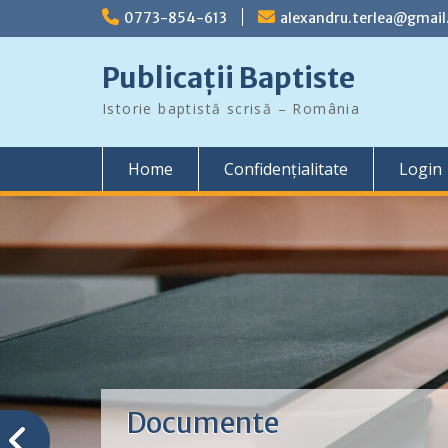
Skip
0773-854-613
alexandru.terlea@gmai
to
content
Publicații Baptiste
Istorie baptistă scrisă – România
Home
Confidențialitate
Login
Documente