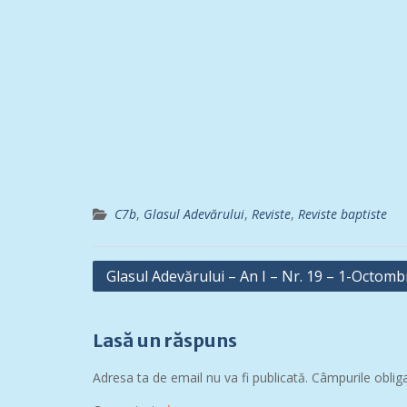
C7b
,
Glasul Adevărului
,
Reviste
,
Reviste baptiste
Navigare
Glasul Adevărului – An I – Nr. 19 – 1-Octomb
în
articole
Lasă un răspuns
Adresa ta de email nu va fi publicată.
Câmpurile oblig