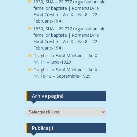
1930, SUA – 29.777 organizațiuni ale
femeilor baptiste | RomaniaEv
la
Farul Creștin – An IX – Nr. 8 – 22-
Februarie-1941
1930, SUA – 29.777 organizațiuni ale
femeilor baptiste | RomaniaEv
la
Farul Creștin – An IX – Nr. 8 – 22-
Februarie-1941
Draghici
la
Farul Mântuirii – An X –
Nr. 11 – Iunie-1929
Draghici
la
Farul Mântuirii – An X –
Nr. 16-18 – Septembrie-1929
Arhive pagină
Arhive
pagină
Publicații