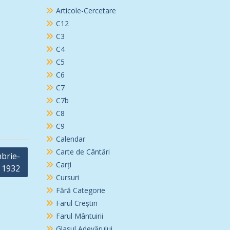
Articole-Cercetare
C12
C3
C4
C5
C6
C7
C7b
C8
C9
Calendar
Carte de Cântări
mbrie-
Carți
1932
Cursuri
Fără Categorie
Farul Creștin
Farul Mântuirii
Glasul Adevărului