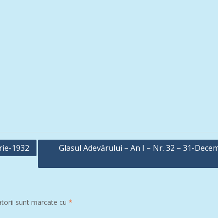
rie-1932
Glasul Adevărului – An I – Nr. 32 – 31-Dece
atorii sunt marcate cu
*